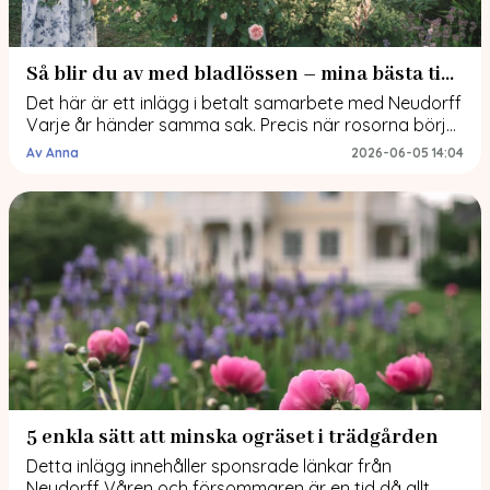
Så blir du av med bladlössen – mina bästa tips!
Det här är ett inlägg i betalt samarbete med Neudorff
Varje år händer samma sak. Precis när rosorna börjar
sätta knoppar och dahliorna vaknar till liv dyker de
Av Anna
2026-06-05 14:04
upp, bladlössen. Vissa år är angreppen små, andra år
känns det som att hela trädgården invaderas över en
natt. Här delar jag mina bästa tips för att […]
5 enkla sätt att minska ogräset i trädgården
Detta inlägg innehåller sponsrade länkar från
Neudorff Våren och försommaren är en tid då allt