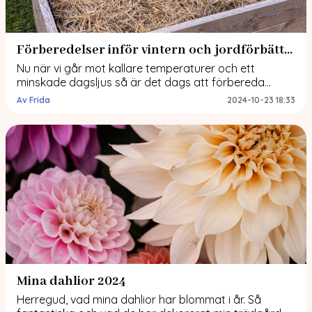
Förberedelser inför vintern och jordförbättring
Nu när vi går mot kallare temperaturer och ett
minskade dagsljus så är det dags att förbereda
odlingsbäddarna inför vintern och skapa de bästa
Av Frida
2024-10-23 18:33
förutsättningarna inför nästa säsong. Varför ska man
jordförbättra? Nu på hösten är det perfekt tid att ge
jorden lite extra kärlek och stärka den inför nästa
säsong. Med en näringsrik jord […]
Mina dahlior 2024
Herregud, vad mina dahlior har blommat i år. Så