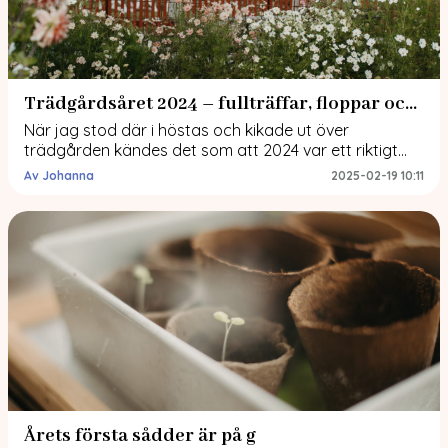
Trädgårdsåret 2024 – fullträffar, floppar och en hel del rosenskäror
När jag stod där i höstas och kikade ut över
trädgården kändes det som att 2024 var ett riktigt
skruttår. Det blev inte riktigt som jag tänkt mig. Men nu
Av Johanna
2025-02-19 10:11
när jag går igenom bilderna är det svårt att se vad
som egentligen gick så dåligt. Det blommade ju som
aldrig förr! Fast, tittar man […]
Årets första sådder är på g