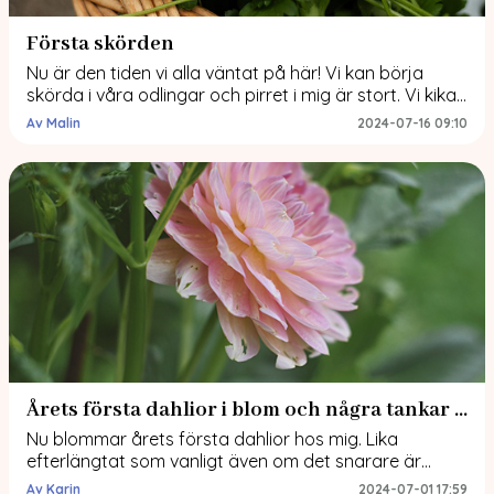
Första skörden
Nu är den tiden vi alla väntat på här! Vi kan börja
skörda i våra odlingar och pirret i mig är stort. Vi kikar
på vad jag har skördat hittills. Skörden från
Av Malin
2024-07-16 09:10
köksträdgården Där finner vi mest kryddor som
persilja, koriander, basilika, timjan och dill. Alla förutom
timjan har jag fryst in. De håller smakerna […]
Årets första dahlior i blom och några tankar om dahliavirus
Nu blommar årets första dahlior hos mig. Lika
efterlängtat som vanligt även om det snarare är
inlägg och diskussioner om dahliavirus som präglat
Av Karin
2024-07-01 17:59