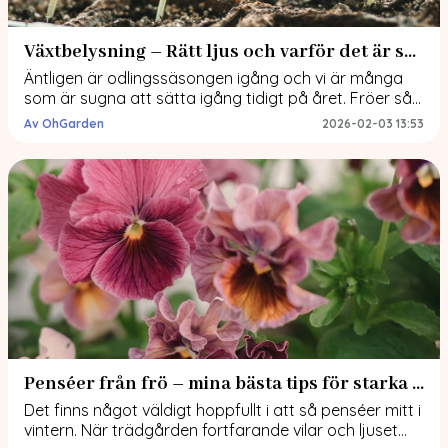
Växtbelysning – Rätt ljus och varför det är så viktigt!
Äntligen är odlingssäsongen igång och vi är många
som är sugna att sätta igång tidigt på året. Fröer sås,
planer görs och längtan efter små knubbiga plantor
Av OhGarden
2026-02-03 13:53
är stor. Vi sätter ofta fart med sådderna innan
dagsljuset riktigt räcker till. Och just i den här fasen
spelar ljuset en avgörande roll. Med rätt växtbelysning
får […]
Penséer från frö – mina bästa tips för starka plantor
Det finns något väldigt hoppfullt i att så penséer mitt i
vintern. När trädgården fortfarande vilar och ljuset