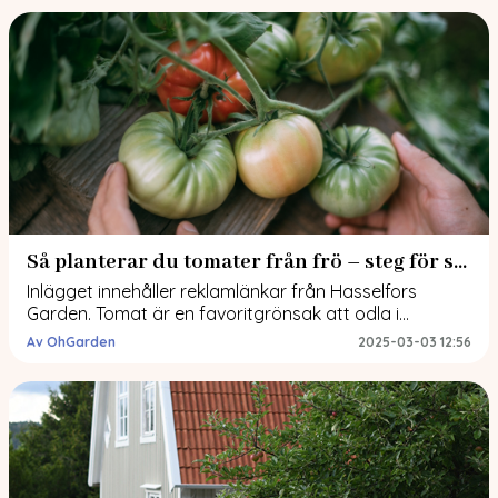
men en sak är säker – i sommar kommer det att
bindas […]
Så planterar du tomater från frö – steg för steg
Inlägget innehåller reklamlänkar från Hasselfors
Garden. Tomat är en favoritgrönsak att odla i
växthus, men det är lätt att odla även på friland eller i
Av OhGarden
2025-03-03 12:56
kruka på balkongen eller terrassen. Så här kan du
enkelt odla dina egna tomater. Steg 1 Ta fram krukor
som är cirka 7x 7 cm. Häll jord (Tomat & chilijord […]