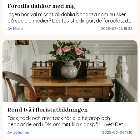
Förodla dahlior med mig
Ingen har väl missat all dahlia bonanza som nu sker
på sociala medier? Det tas sticklingar, de förodlas, de
sår fröer och kärleken för denna växt blir bara större
Av Malin
2025-03-26 15:38
och större. Mitt i allt detta tänker faktiskt jag visa er
hur jag förodlar mina dahlior och varför jag gör det!
Vi kör igång! 1. Kolla […]
Rond två i floristutbildningen
Tack, tack och åter tack för alla hejarop och
peppande ord i DM om mitt lilla sidospår i livet! Det
känns så roligt att ni är med på det här äventyret.
Av Johanna
2025-03-06 11:10
Och vad det blir av det hela? Ja, det återstår att se,