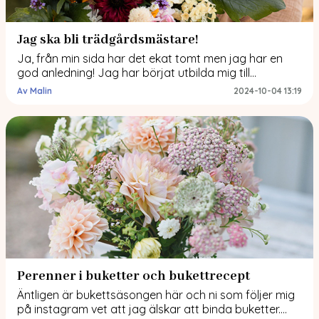
Jag ska bli trädgårdsmästare!
Ja, från min sida har det ekat tomt men jag har en
god anledning! Jag har börjat utbilda mig till
trädgårdsmästare och ni ska få veta mer! Hur gick
Av Malin
2024-10-04 13:19
det till? Jag ansökte till skolan i våras. Det var
målbilden under min sjukskrivning och i maj fick jag
reda på att jag var antagen. Jag […]
Perenner i buketter och bukettrecept
Äntligen är bukettsäsongen här och ni som följer mig
på instagram vet att jag älskar att binda buketter.