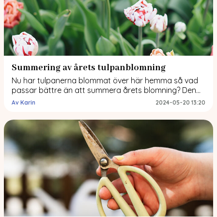
Summering av årets tulpanblomning
Nu har tulpanerna blommat över här hemma så vad
passar bättre än att summera årets blomning? Den
var lika intensiv som vacker. Det varma vädret vi fick i
Av Karin
2024-05-20 13:20
maj är en starkt bidragande orsak till det. Perenna
tulpaner Jag odlar både perenna/återkommande
tulpaner här hemma och tulpaner till snitt som jag ser
som ettåriga. Alla […]