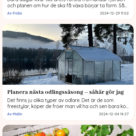
och planen om hur de ska få växa börjar ta form. Så
här tänker jag inför odlingssäsongen 2025 Lära av
Av Frida
2024-12-29 11:02
förra året När en ny säsong närmar sig så brukar jag
ta min en stund att reflektera över vad som gick bra
och mindre bra […]
Planera nästa odlingssäsong – såhär gör jag
Det finns ju olika typer av odlare. Det är de som
freestylar, köper de fröer man vill ha och sen bara kör.
Sen finns det de som vill planera, komma framtill vad
Av Malin
2024-12-04 14:27
som ska odlas och hur de ska genomföras. Jag tillhör
den gruppen och jag tänkte gå igenom hur jag brukar
planera inför varje […]