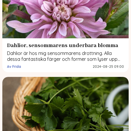
Dahlior, sensommarens underbara blomma
Dahlior är hos mig sensommarens drottning. Alla
dessa fantastiska färger och former som lyser upp
när de flesta andra blommor börjar tacka för sig
Av Frida
2024-08-25 09:00
Detta är det som man väntar på när man i mars
packar upp sina omsorgsfullt nerpackade knölar. Hur
alla står där ute i rabatten och lyser upp när vi
närmat oss […]