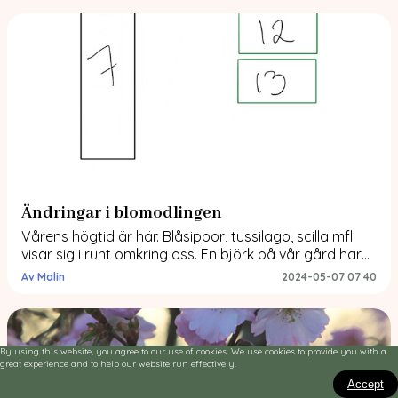
emellan varven när vi gör den för då hinner vi […]
Ändringar i blomodlingen
Vårens högtid är här. Blåsippor, tussilago, scilla mfl
visar sig i runt omkring oss. En björk på vår gård har
musöron och värmen kommer sakta men säkert.
Av Malin
2024-05-07 07:40
Inspirationen i odlingen spirar också! Såpass mycket
att det har faktiskt blivit lite ändringar i blomodlingen.
Vi kikar in på det. Tidigare planering kontra den nya!
Den vänstra […]
By using this website, you agree to our use of cookies. We use cookies to provide you with a
great experience and to help our website run effectively.
Accept