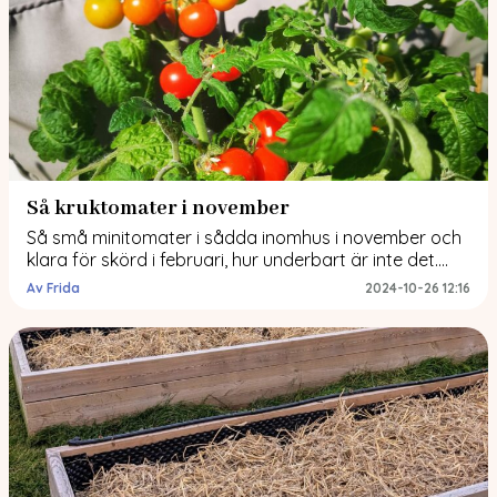
Så kruktomater i november
Så små minitomater i sådda inomhus i november och
klara för skörd i februari, hur underbart är inte det.
När allt är grått och trist så mognar små söta röd
Av Frida
2024-10-26 12:16
och gula tomater på fönsterbrädan Varför så
tomater vid denna tid på året? Bara för att det är så
kul att så och att kunna […]