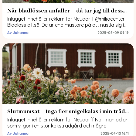
När bladlössen anfaller – då tar jag till dessa knep
Inlägget innehåller reklam för Neudorff @miljocenter
Bladlöss alltså. De är ena mästare på att nästla sig in
här och var. I vintras dök de upp på mina pelargoner
Av Johanna
2025-05-09 09:19
som stod ute i verkstaden på vinterförvaring. Hur de
kunde veta att det fanns så mycket mumsigt att ge
sig på där ute i verkstaden vet jag […]
Slutmumsat – Inga fler snigelkalas i min trädgård.
Inlägget innehåller reklam för Neudorff När man odlar
som vi gör i en stor köksträdgård och några
åkerplättar här och var, lär man sig rätt kvickt att
Av Johanna
2025-04-10 16:11