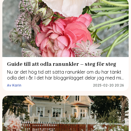
oss ätbar skörd, utan som också var estetiskt vacker.
Följ med när jag berättar om hur jag skapade […]
Guide till att odla ranunkler – steg för steg
Nu är det hög tid att sätta ranunkler om du har tänkt
odla det i år. I det här blogginlägget delar jag med mig
av mina erfarenheter och tips kring hur du odlar
Av Karin
2025-02-20 20:26
ranunkler. Jag gjorde en frågelåda på Instagram där
mina följare fick ställa frågor och i det här inlägget
har ni mina svar. […]