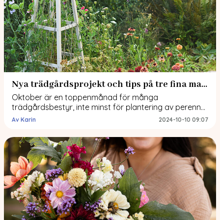
Nya trädgårdsprojekt och tips på tre fina marktäckare
Oktober är en toppenmånad för många
trädgårdsbestyr, inte minst för plantering av perenner
och träd. Vi har inlett flera projekt det senaste. Ett av
Av Karin
2024-10-10 09:07
dem är en ny perennrabatt där vi tidigare har odlat
sommarblommor. Ni som läst tidigare inlägg vet att
jag vill plantera mer perenner i trädgården. När vi
gjorde om trädgården i […]