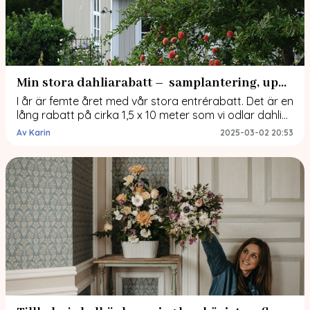
Min stora dahliarabatt – samplantering, uppbindning och gödning
I år är femte året med vår stora entrérabatt. Det är en
lång rabatt på cirka 1,5 x 10 meter som vi odlar dahlior
och/eller sommarblommor i varje år. I det här inlägget
Av Karin
2025-03-02 20:53
beskriver jag hur vi anlade rabatten samt hur den
skiftat genom åren. Jag tipsar också om
sommarblommor som är fina att plantera […]