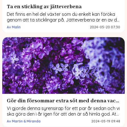
Ta en stickling av jätteverbena
Det finns en hel del växter som du enkelt kan föröka
genom att ta sticklingar på. Jätteverbena är en av de
och det passar extra bra för dig som vill få fler
Av Malin
2024-05-20 07:30
plantor eller kanske dela med dig till en vän. För mig
passar det väldigt bra i år då jag misslyckades med
frösådden. Då […]
Gör din försommar extra söt med denna vackra lila syrensirap!
Vi gjorde denna syrensirap för ett par år sedan och vi
ska göra den i år igen för att den är så himla god. Att
göra syrensirap är inte för den som saknar tålamod
Av Martin & Miranda
2024-05-19 09:48
för det är himla pilligt därför går det ett par år