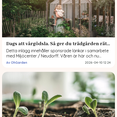
Dags att vårgödsla. Så ger du trädgården rätt start!
Detta inlägg innehåller sponsrade länkar i samarbete
med Miljöcenter / Neudorff. Våren är här och nu
börjar trädgården äntligen vakna till liv. Efter en lång
Av OhGarden
2026-04-10 12:24
vinter är jorden ofta lite urlakad på näring och
växterna kan behöva en kickstart för att orka sätta
blad, knoppar och blom. Att gödsla på våren handlar
däremot inte så […]