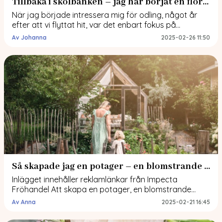
Tillbaka i skolbänken – jag har börjat en floristutbildning
När jag började intressera mig för odling, något år
efter att vi flyttat hit, var det enbart fokus på
grönsaksodling. Jordgubbar, sockerärtor, morötter,
Av Johanna
2025-02-26 11:50
gurka, tomat och lök. Sådant som vi åt mycket av.
Blommorna jag odlade var en krasse på sin höjd. Sen
insåg jag att det behövdes blommor för att locka in
pollinatörerna i […]
Så skapade jag en potager – en blomstrande köksträdgård
Inlägget innehåller reklamlänkar från Impecta
Fröhandel Att skapa en potager, en blomstrande
köksträdgård, där grönsaker och blommor
Av Anna
2025-02-21 16:45
samspelar. Ett ljuvligt projekt jag gjorde för ett par år
sen. Jag ville ha en köksträdgård som inte bara gav