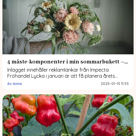
4 måste-komponenter i min sommarbukett – plus några nya godingar
Inlägget innehåller reklamlänkar från Impecta
Fröhandel Lycka i januari är att få planera årets
odlingar. Att fundera på kombinationer i rabatten och
Av Anna
2025-01-15 11:53
kompositioner av buketter. I det här inlägget tänkte
jag bjuda er på 4 ingredienser jag inte kan vara utan i
min bukett i sommar och tipsa om vackra sorter som
jag tycker du […]