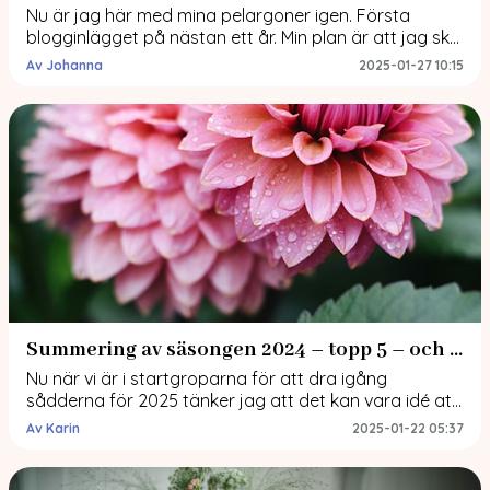
Nu är jag här med mina pelargoner igen. Första
blogginlägget på nästan ett år. Min plan är att jag ska
ta itu och sammanfatta trädgårdsåret 2024 och
Av Johanna
2025-01-27 10:15
skriva lite mer om hur jag tänker mig att
trädgårdsåret 2025 ska bli. Men för att lite snabbt
komma igång med bloggandet passar jag på att visa
upp […]
Summering av säsongen 2024 – topp 5 – och tankar inför 2025
Nu när vi är i startgroparna för att dra igång
sådderna för 2025 tänker jag att det kan vara idé att
summera odlingssäsongen 2024. Vad blev bra/bäst
Av Karin
2025-01-22 05:37
och vad blev dåligt eller totalt misslyckat? Här är min
topp 5 när det gäller dahlior och sommarblommor
men också en lista med 5 saker som inte blev […]