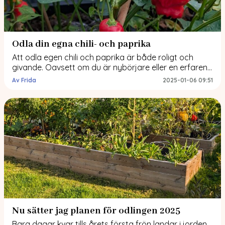
Odla din egna chili- och paprika
Att odla egen chili och paprika är både roligt och
givande. Oavsett om du är nybörjare eller en erfaren
odlare kan du med rätt metoder få en riklig skörd. Här
Av Frida
2025-01-06 09:51
är en steg-för-steg-guide för att komma igång med
din sådd! Förberedelser – innan du börjar så Innan du
sticker ner fröna i jorden är det […]
Nu sätter jag planen för odlingen 2025
Bara dagar kvar tills årets första frön landar i jorden