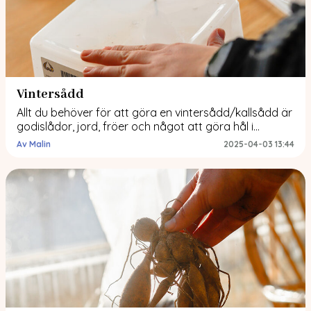
Vintersådd
Allt du behöver för att göra en vintersådd/kallsådd är
godislådor, jord, fröer och något att göra hål i
lådorna med! Om du har det, då är du redo för att
Av Malin
2025-04-03 13:44
testa denna smidiga odlingsteknik! I slutet svarar jag
också på några frågor jag fått. Vi kör! 1. Förbered för
fröerna! Nu ska vi ge bra […]