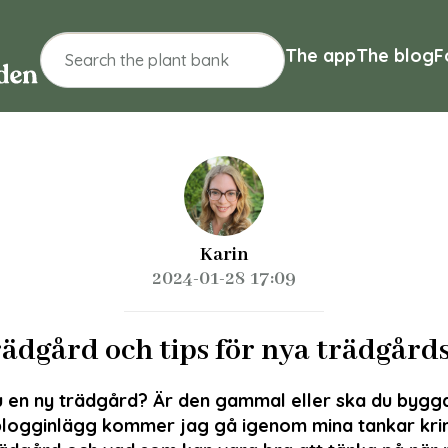
The app
The blog
F
Karin
2024-01-28 17:09
rädgård och tips för nya trädgård
u en ny trädgård? Är den gammal eller ska du bygg
 blogginlägg kommer jag gå igenom mina tankar krin