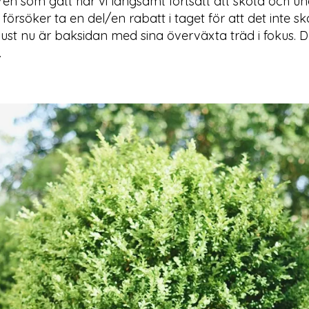
ren som gått har vi långsamt fortsatt att sköta och un
försöker ta en del/en rabatt i taget för att det inte ska
ust nu är baksidan med sina överväxta träd i fokus. D
.