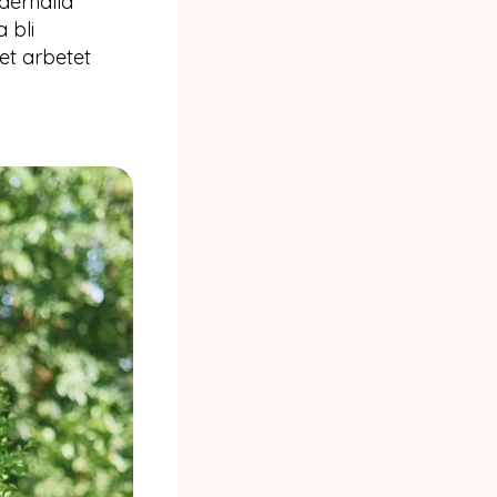
derhålla
 bli
et arbetet