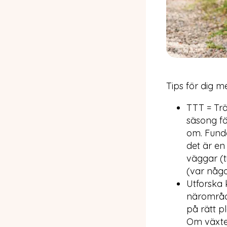
Tips för dig 
TTT = Trä
säsong fö
om. Funde
det är en
väggar (ti
(var någo
Utforska 
närområde
på rätt p
Om växter