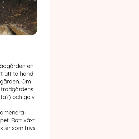
trädgården en
t att ta hand
ädgården. Om
å trädgårdens
ätta?) och golv
romenera i
pet. Rätt växt
xter som trivs.