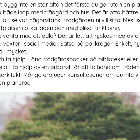
er: bygg inte en stor altan det första du gör utan en pl
 både ihop med trädgård och hus. Det är ofta bättre a
 att se var någonstans i trädgården ni vill sitta. Mest sa
ittplatser i olika lägen och med olika funktioner.
te vänta med att odla? Det är lätt att ryckas med av all
 växter i social medier. Satsa på pallkragar! Enkelt, hyf
till mycket.
h ta hjälp. Låna trädgårdsböcker på biblioteket eller 
e att ta hjälp av en arborist för att ta hand om träden 
arkitekt. Många erbjuder konsultationer om du inte vil
en planerad!