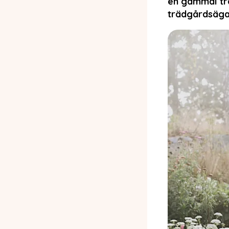
en gammal tr
trädgårdsäga