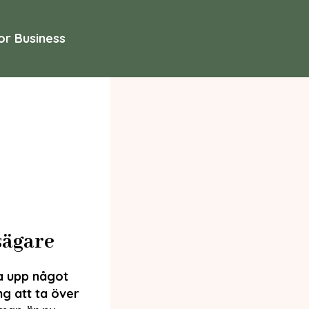
or Business
sägare
a upp något
g att ta över