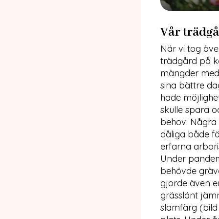
Vår trädg
När vi tog öve
trädgård på k
mängder med l
sina bättre da
hade möjlighe
skulle spara o
behov. Några t
dåliga både fö
erfarna arbori
Under pandemin
behövde gräva
gjorde även en
grässlänt jäm
slamfärg (bil