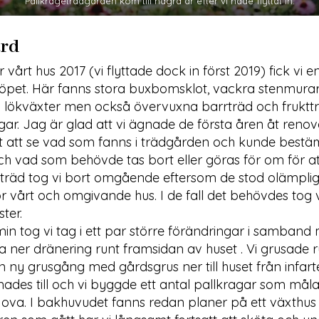
Pallkrageträdgården kom till några år efter vi hade flyttat in.
ård
r vårt hus 2017 (vi flyttade dock in först 2019) fick vi
öpet. Här fanns stora buxbomsklot, vackra stenmura
ökväxter men också övervuxna barrträd och frukttr
gar. Jag är glad att vi ägnade de första åren åt renove
t att se vad som fanns i trädgården och kunde best
ch vad som behövde tas bort eller göras för om för a
räd tog vi bort omgående eftersom de stod olämpligt 
r vårt och omgivande hus. I de fall det behövdes tog v
ster.
 tog vi tag i ett par större förändringar i samband 
 ner dränering runt framsidan av huset . Vi grusade r
 ny grusgång med gårdsgrus ner till huset från infarte
nades till och vi byggde ett antal pallkragar som må
d ova. I bakhuvudet fanns redan planer på ett växthu