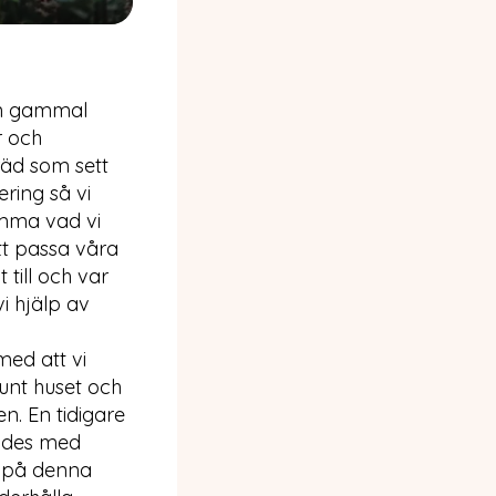
 en gammal
r och
äd som sett
ring så vi
ämma vad vi
tt passa våra
till och var
i hjälp av
med att vi
unt huset och
n. En tidigare
lades med
s på denna