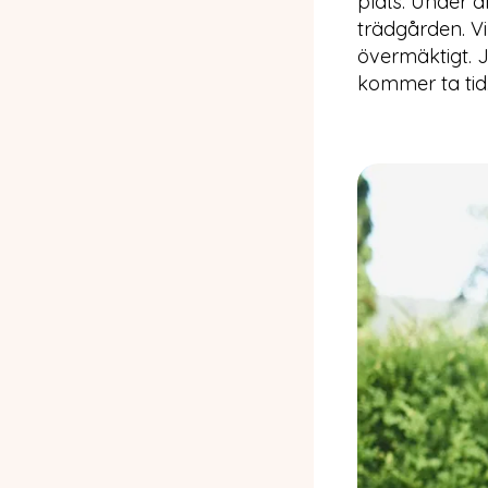
plats. Under å
trädgården. Vi 
övermäktigt. J
kommer ta tid