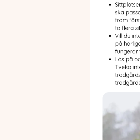
Sittplats
ska passa
fram först
ta flera s
Vill du in
på härliga
fungerar 
Läs på oc
Tveka int
trädgårds
trädgård