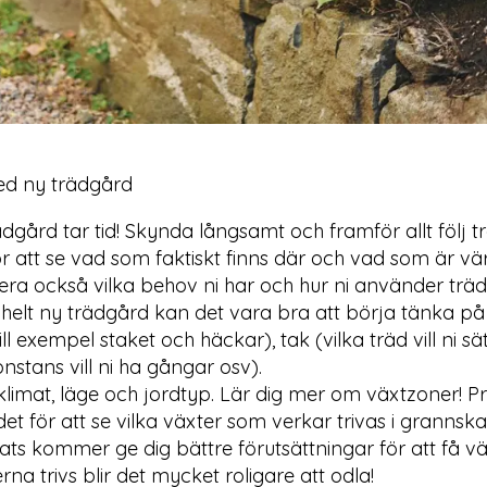
med ny trädgård
dgård tar tid! Skynda långsamt och framför allt följ 
r att se vad som faktiskt finns där och vad som är vär
ra också vilka behov ni har och hur ni använder tr
 helt ny trädgård kan det vara bra att börja tänka p
ll exempel staket och häckar), tak (vilka träd vill ni s
nstans vill ni ha gångar osv).
klimat, läge och jordtyp. Lär dig mer om växtzoner! P
t för att se vilka växter som verkar trivas i grannska
lats kommer ge dig bättre förutsättningar för att få vä
na trivs blir det mycket roligare att odla!