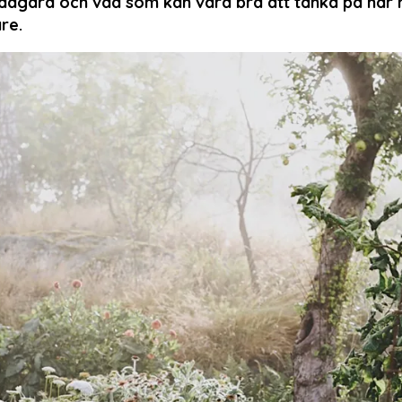
ädgård och vad som kan vara bra att tänka på när 
re.