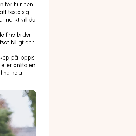
an för hur den
tt testa sig
nnolikt vill du
a fina bilder
sat billigt och
köp på loppis.
eller anlita en
l ha hela