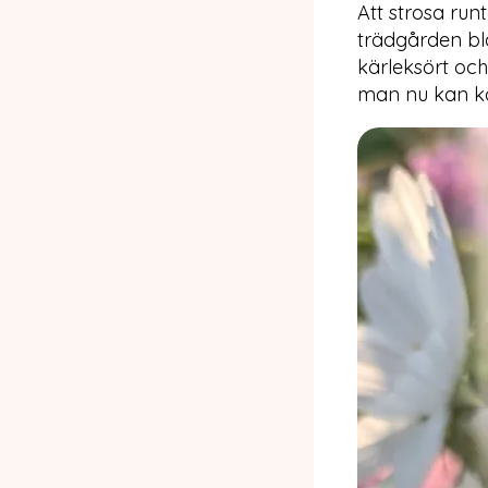
Att strosa run
trädgården b
kärleksört och
man nu kan ko