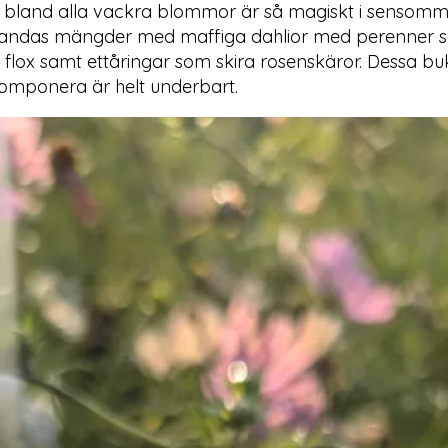
t bland alla vackra blommor är så magiskt i sensommar
landas mängder med maffiga dahlior med perenner 
 flox samt ettåringar som skira rosenskäror. Dessa b
mponera är helt underbart.