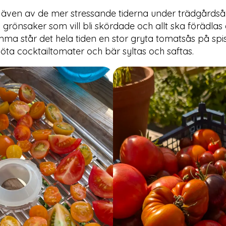
 även av de mer stressande tiderna under trädgårdsår
önsaker som vill bli skördade och allt ska förädlas 
mma står det hela tiden en stor gryta tomatsås på spi
öta cocktailtomater och bär syltas och saftas.