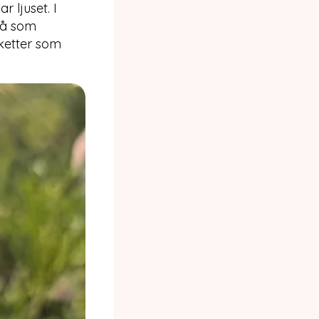
 ljuset. I
så som
uketter som