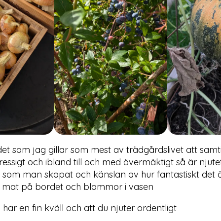
et som jag gillar som mest av trädgårdslivet att samt
essigt och ibland till och med övermäktigt så är njut
et som man skapat och känslan av hur fantastiskt det är 
s mat på bordet och blommor i vasen
har en fin kväll och att du njuter ordentligt