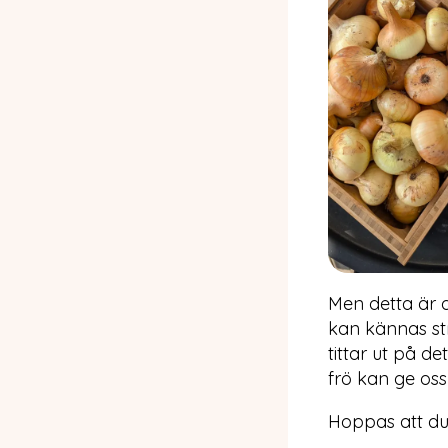
Men detta är d
kan kännas str
tittar ut på d
frö kan ge os
Hoppas att du 