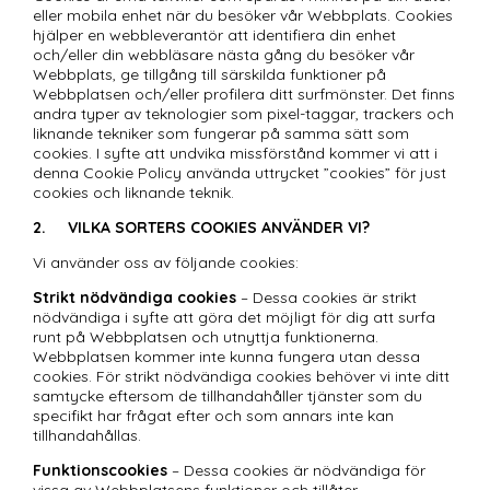
eller mobila enhet när du besöker vår Webbplats. Cookies 
hjälper en webbleverantör att identifiera din enhet 
och/eller din webbläsare nästa gång du besöker vår 
Webbplats, ge tillgång till särskilda funktioner på 
Webbplatsen och/eller profilera ditt surfmönster. Det finns 
andra typer av teknologier som pixel-taggar, trackers och 
liknande tekniker som fungerar på samma sätt som 
cookies. I syfte att undvika missförstånd kommer vi att i 
denna Cookie Policy använda uttrycket ”cookies” för just 
cookies och liknande teknik.
2.	VILKA SORTERS COOKIES ANVÄNDER VI?
Vi använder oss av följande cookies:
Strikt nödvändiga cookies
 – Dessa cookies är strikt 
nödvändiga i syfte att göra det möjligt för dig att surfa 
runt på Webbplatsen och utnyttja funktionerna. 
Webbplatsen kommer inte kunna fungera utan dessa 
cookies. För strikt nödvändiga cookies behöver vi inte ditt 
samtycke eftersom de tillhandahåller tjänster som du 
specifikt har frågat efter och som annars inte kan 
tillhandahållas.
Funktionscookies
 – Dessa cookies är nödvändiga för 
vissa av Webbplatsens funktioner och tillåter 