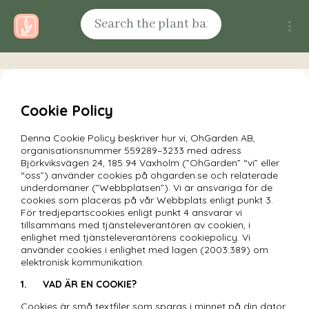
Cookie Policy
Denna Cookie Policy beskriver hur vi, OhGarden AB, 
organisationsnummer 559289–3233 med adress 
Björkviksvägen 24, 185 94 Vaxholm (”OhGarden” “vi” eller 
“oss”) använder cookies på ohgarden.se och relaterade 
underdomäner (”Webbplatsen”). Vi är ansvariga för de 
cookies som placeras på vår Webbplats enligt punkt 3. 
För tredjepartscookies enligt punkt 4 ansvarar vi 
tillsammans med tjänsteleverantören av cookien, i 
enlighet med tjänsteleverantörens cookiepolicy. Vi 
använder cookies i enlighet med lagen (2003:389) om 
elektronisk kommunikation.
1.	VAD ÄR EN COOKIE? 
Cookies är små textfiler som sparas i minnet på din dator 