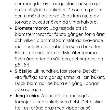
ger mängder av stadiga stänglar som ger
en fin utfyllnad i buketter. Dessutom passar
den utmärkt att torka så du kan njuta av
torkade buketter även på vinterhalvåret.
Blomstermorot
. Jag testade att så
blomstermorot för första gången förra året
och vilken blomma! Som ståtliga svävande
moln och lika fin i rabatten som i buketten.
Blomstermorot kan faktiskt återkomma
även året efter du sått den, det hoppas jag
på i år!
Slöjsilja
. Lik hundkex, fast större. Det där
vita fluffiga som gör sig utmärkt i din bukett.
Dock blommar de bara en gång i början
av säsongen.
Jungfruhirs
. Att ha ett prydnadsgräs
förhöjer vilken bukett som helst. Detta skira,
lite ljust gröna gräs med vippor är så