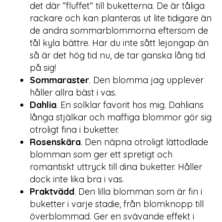
det där ”fluffet” till buketterna. De är tåliga
rackare och kan planteras ut lite tidigare än
de andra sommarblommorna eftersom de
tål kyla bättre. Har du inte sått lejongap än
så är det hög tid nu, de tar ganska lång tid
på sig!
Sommaraster
. Den blomma jag upplever
håller allra bäst i vas.
Dahlia
. En solklar favorit hos mig. Dahlians
långa stjälkar och maffiga blommor gör sig
otroligt fina i buketter.
Rosenskära
. Den näpna otroligt lättodlade
blomman som ger ett spretigt och
romantiskt uttryck till dina buketter. Håller
dock inte lika bra i vas.
Praktvädd
. Den lilla blomman som är fin i
buketter i varje stadie, från blomknopp till
överblommad. Ger en svävande effekt i