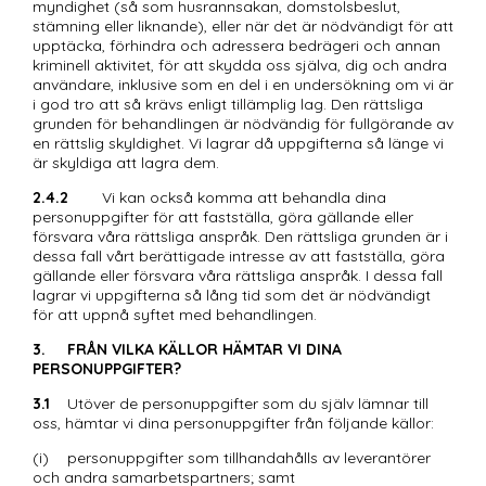
myndighet (så som husrannsakan, domstolsbeslut, 
stämning eller liknande), eller när det är nödvändigt för att 
upptäcka, förhindra och adressera bedrägeri och annan 
kriminell aktivitet, för att skydda oss själva, dig och andra 
användare, inklusive som en del i en undersökning om vi är 
i god tro att så krävs enligt tillämplig lag. Den rättsliga 
grunden för behandlingen är nödvändig för fullgörande av 
en rättslig skyldighet. Vi lagrar då uppgifterna så länge vi 
är skyldiga att lagra dem.
2.4.2
	Vi kan också komma att behandla dina 
personuppgifter för att fastställa, göra gällande eller 
försvara våra rättsliga anspråk. Den rättsliga grunden är i 
dessa fall vårt berättigade intresse av att fastställa, göra 
gällande eller försvara våra rättsliga anspråk. I dessa fall 
lagrar vi uppgifterna så lång tid som det är nödvändigt 
för att uppnå syftet med behandlingen.
3.	FRÅN VILKA KÄLLOR HÄMTAR VI DINA 
PERSONUPPGIFTER?
3.1
	Utöver de personuppgifter som du själv lämnar till 
oss, hämtar vi dina personuppgifter från följande källor: 
(i)	personuppgifter som tillhandahålls av leverantörer 
och andra samarbetspartners; samt 