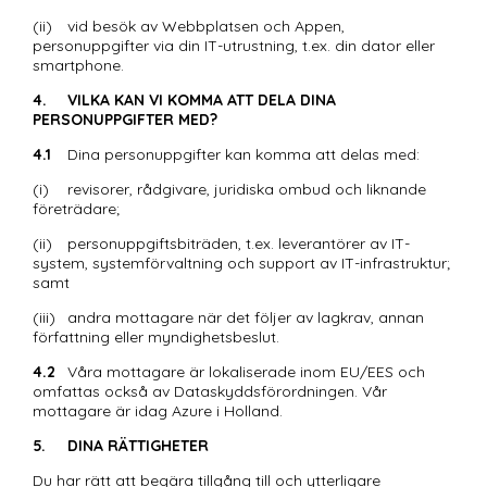
(ii)	vid besök av Webbplatsen och Appen, 
personuppgifter via din IT-utrustning, t.ex. din dator eller 
smartphone.
4.	VILKA KAN VI KOMMA ATT DELA DINA 
PERSONUPPGIFTER MED? 
4.1
	Dina personuppgifter kan komma att delas med: 
(i)	revisorer, rådgivare, juridiska ombud och liknande 
företrädare;
(ii)	personuppgiftsbiträden, t.ex. leverantörer av IT-
system, systemförvaltning och support av IT-infrastruktur; 
samt 
(iii)	andra mottagare när det följer av lagkrav, annan 
författning eller myndighetsbeslut.
4.2
	Våra mottagare är lokaliserade inom EU/EES och 
omfattas också av Dataskyddsförordningen. Vår 
mottagare är idag Azure i Holland.
5.	DINA RÄTTIGHETER 
Du har rätt att begära tillgång till och ytterligare 