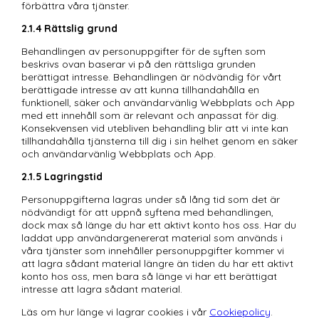
förbättra våra tjänster. 
2.1.4	Rättslig grund
Behandlingen av personuppgifter för de syften som 
beskrivs ovan baserar vi på den rättsliga grunden 
berättigat intresse. Behandlingen är nödvändig för vårt 
berättigade intresse av att kunna tillhandahålla en 
funktionell, säker och användarvänlig Webbplats och App 
med ett innehåll som är relevant och anpassat för dig. 
Konsekvensen vid utebliven behandling blir att vi inte kan 
tillhandahålla tjänsterna till dig i sin helhet genom en säker 
och användarvänlig Webbplats och App.
2.1.5	Lagringstid 
Personuppgifterna lagras under så lång tid som det är 
nödvändigt för att uppnå syftena med behandlingen, 
dock max så länge du har ett aktivt konto hos oss. Har du 
laddat upp användargenererat material som används i 
våra tjänster som innehåller personuppgifter kommer vi 
att lagra sådant material längre än tiden du har ett aktivt 
konto hos oss, men bara så länge vi har ett berättigat 
intresse att lagra sådant material. 
Läs om hur länge vi lagrar cookies i vår 
Cookiepolicy
.