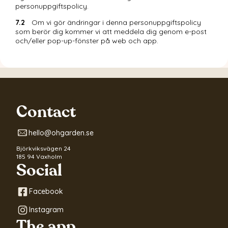
personuppgiftspolicy. 
7.2	
Om vi gör ändringar i denna personuppgiftspolicy 
som berör dig kommer vi att meddela dig genom e-post 
och/eller pop-up-fönster på web och app.
Contact
hello@ohgarden.se
Björkviksvägen 24
185 94 Vaxholm
Social
Facebook
Instagram
The app