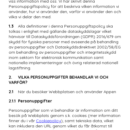
viss information med oss. Vi har skrivit denna 
Personuppgiftspolicy för att beskriva vilken information vi 
använder, hur vi använder den, varför vi använder den och 
vilka vi delar den med.
1.3
	Alla definitioner i denna Personuppgiftspolicy ska 
tolkas i enlighet med gällande dataskyddslagar vilket 
hänvisar till Dataskyddsförordningen (GDPR) 2016/679 om 
skydd för fysiska personer med avseende på behandling 
av personuppgifter och Dataskyddsdirektivet 2002/58/EG 
om behandling av personuppgifter och integritetsskydd 
inom sektorn för elektronisk kommunikation samt 
nationella implementeringar och övrig relaterad nationell 
lagstiftning.  
2.	VILKA PERSONUPPGIFTER BEHANDLAR VI OCH 
VARFÖR?
2.1
	När du besöker Webbplatsen och använder Appen
2.1.1
Personuppgifter
Personuppgifter som vi behandlar är information om ditt 
besök på Webbplats genom s.k. cookies (mer information 
finner du i vår 
Cookiepolicy
); samt tekniska data, vilket 
kan inkludera den URL genom vilket du får åtkomst till 