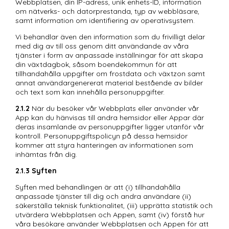
Webbplatsen, din IP-adress, unik enhets-ID, information 
om nätverks- och datorprestanda, typ av webbläsare, 
samt information om identifiering av operativsystem. 
Vi behandlar även den information som du frivilligt delar 
med dig av till oss genom ditt användande av våra 
tjänster i form av anpassade inställningar för att skapa 
din växtdagbok, såsom boendekommun för att 
tillhandahålla uppgifter om frostdata och växtzon samt 
annat användargenererat material bestående av bilder 
och text som kan innehålla personuppgifter. 
2.1.2
	När du besöker vår Webbplats eller använder vår 
App kan du hänvisas till andra hemsidor eller Appar där 
deras insamlande av personuppgifter ligger utanför vår 
kontroll. Personuppgiftspolicyn på dessa hemsidor 
kommer att styra hanteringen av informationen som 
inhämtas från dig. 
2.1.3
Syften
Syften med behandlingen är att (i) tillhandahålla 
anpassade tjänster till dig och andra användare (ii) 
säkerställa teknisk funktionalitet, (iii) upprätta statistik och 
utvärdera Webbplatsen och Appen, samt (iv) förstå hur 
våra besökare använder Webbplatsen och Appen för att 