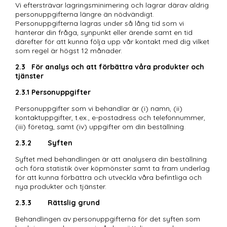
Vi eftersträvar lagringsminimering och lagrar därav aldrig 
personuppgifterna längre än nödvändigt. 
Personuppgifterna lagras under så lång tid som vi 
hanterar din fråga, synpunkt eller ärende samt en tid 
därefter för att kunna följa upp vår kontakt med dig vilket 
som regel är högst 12 månader. 
2.3	För analys och att förbättra våra produkter och 
tjänster
2.3.1	Personuppgifter
Personuppgifter som vi behandlar är (i) namn, (ii) 
kontaktuppgifter, t.ex., e-postadress och telefonnummer, 
(iii) företag, samt (iv) uppgifter om din beställning.
2.3.2	Syften
Syftet med behandlingen är att analysera din beställning 
och föra statistik över köpmönster samt ta fram underlag 
för att kunna förbättra och utveckla våra befintliga och 
nya produkter och tjänster.
2.3.3	Rättslig grund
Behandlingen av personuppgifterna för det syften som 