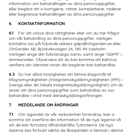
information om behandlingen av dina personuppgifter, 
eller begära att vi korrigerar, rättar, kompletterar, raderar 
eller begränsar behandlingen av dina personuppgifter.
6.	KONTAKTINFORMATION
6.1
	För att utöva dina rättigheter eller om du har frågor 
om vår behandling av dina personuppgifter, vänligen 
kontakta oss på följande adress gdpr@ohgarden.se eller  
OhGarden AB, Björkviksvägen 24, 185 94 Vaxholm. 
Vänligen ange ditt fullständiga namn, samt ange ”GDPR” i 
ämnesraden. Observera att du kan komma att behöva 
verifiera din identitet innan din begäran kan behandlas.
6.2
	Du har alltid möjligheten att lämna klagomål till 
tillsynsmyndigheten (Integritetsskyddsmyndigheten (IMY) i 
Sverige eller din lokala integritetsskyddsmyndighet) om du 
anser att dina personuppgifter som behandlas av oss 
behandlas i strid med dataskyddslagstiftningen.
7.	MEDDELANDE OM ÄNDRINGAR 
7.1
	Om ägandet av vår verksamhet förändras, kan vi 
komma att överföra din information till de nya ägarna så 
att de kan fortsätta tillhandahålla Tjänsterna. De nya 
ägarna ska fortsatt iaktta de åtaganden vi lämnat i denna 