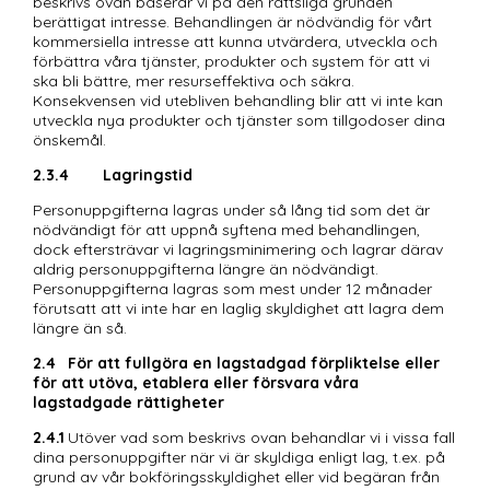
beskrivs ovan baserar vi på den rättsliga grunden 
berättigat intresse. Behandlingen är nödvändig för vårt 
kommersiella intresse att kunna utvärdera, utveckla och 
förbättra våra tjänster, produkter och system för att vi 
ska bli bättre, mer resurseffektiva och säkra. 
Konsekvensen vid utebliven behandling blir att vi inte kan 
utveckla nya produkter och tjänster som tillgodoser dina 
önskemål.
2.3.4	Lagringstid
Personuppgifterna lagras under så lång tid som det är 
nödvändigt för att uppnå syftena med behandlingen, 
dock eftersträvar vi lagringsminimering och lagrar därav 
aldrig personuppgifterna längre än nödvändigt. 
Personuppgifterna lagras som mest under 12 månader 
förutsatt att vi inte har en laglig skyldighet att lagra dem 
längre än så. 
2.4	För att fullgöra en lagstadgad förpliktelse eller 
för att utöva, etablera eller försvara våra 
lagstadgade rättigheter
2.4.1	
Utöver vad som beskrivs ovan behandlar vi i vissa fall 
dina personuppgifter när vi är skyldiga enligt lag, t.ex. på 
grund av vår bokföringsskyldighet eller vid begäran från 