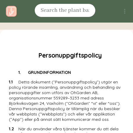
    Personuppgiftspolicy
1.	GRUNDINFORMATION
1.1
	Detta dokument (”Personuppgiftspolicy”) utgör en 
policy rörande insamling, användning och behandling av 
personuppgifter som utförs av OhGarden AB, 
organisationsnummer 559289–3233 med adress 
Björkviksvägen 24, Vaxholm (”OhGarden” “vi” eller “oss”). 
Denna Personuppgiftspolicy är tillämplig när du besöker 
vår webbplats (”Webbplats”) och eller vår applikation 
(”App”) eller på annat sätt kommunicerar med oss. 
1.2
	När du använder våra tjänster kommer du att dela 