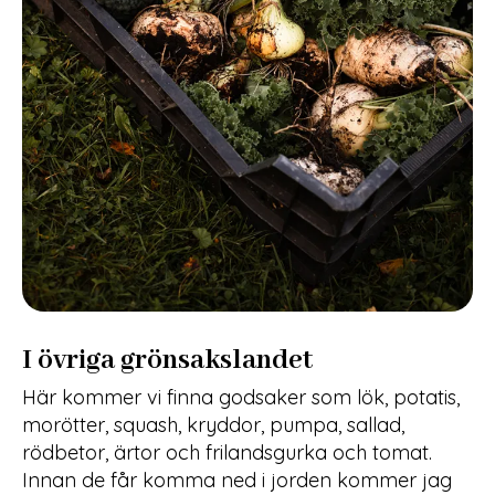
I övriga grönsakslandet
Här kommer vi finna godsaker som lök, potatis,
morötter, squash, kryddor, pumpa, sallad,
rödbetor, ärtor och frilandsgurka och tomat.
Innan de får komma ned i jorden kommer jag