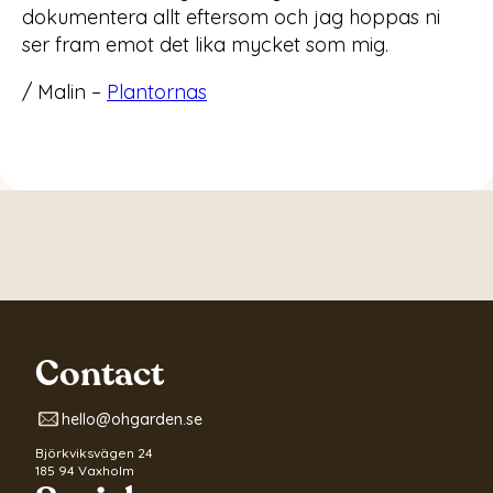
dokumentera allt eftersom och jag hoppas ni
ser fram emot det lika mycket som mig.
/ Malin –
Plantornas
Contact
hello@ohgarden.se
Björkviksvägen 24
185 94 Vaxholm