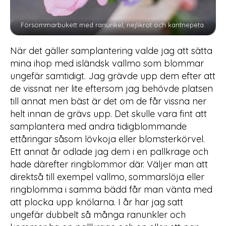
Försommarbukett med ranunkel, nejlikrot och kantnepeta.
När det gäller samplantering valde jag att sätta
mina ihop med isländsk vallmo som blommar
ungefär samtidigt. Jag grävde upp dem efter att
de vissnat ner lite eftersom jag behövde platsen
till annat men bäst är det om de får vissna ner
helt innan de grävs upp. Det skulle vara fint att
samplantera med andra tidigblommande
ettåringar såsom lövkoja eller blomsterkörvel.
Ett annat år odlade jag dem i en pallkrage och
hade därefter ringblommor där. Väljer man att
direktså till exempel vallmo, sommarslöja eller
ringblomma i samma bädd får man vänta med
att plocka upp knölarna. I år har jag satt
ungefär dubbelt så många ranunkler och