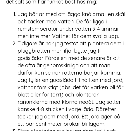
det sätt som har funkat bäst hos mig:
Jag börjar med att lägga knölarna i en skål
och täcker med vatten. De får ligga i
rumstemperatur under vatten 3-4 timmar
men inte mer. Vattnet får dem svälla upp.
Tidigare år har jag testat att plantera dem i
pluggbrätten men ifjol bytte jag till
godislådor. Fördelen med de senare är att
de ofta är genomskinliga och att man
därför kan se när rötterna börjar komma.
Jag fyller en godislåda till hälften med jord,
vattnar försiktigt (obs, det får varken bli för
blött eller för torrt) och planterar
ranunklerna med klorna nedåt. Jag sätter
kanske 4-8 stycken i varje låda. Därefter
täcker jag dem med jord. Ett jordlager på
ett par centimeter brukar bli lagom.