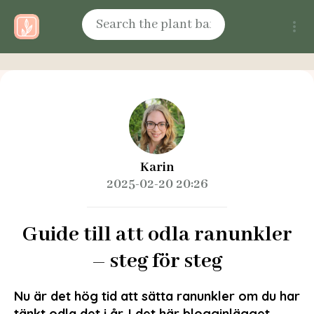
Karin
2025-02-20 20:26
Guide till att odla ranunkler
– steg för steg
Nu är det hög tid att sätta ranunkler om du har
tänkt odla det i år. I det här blogginlägget