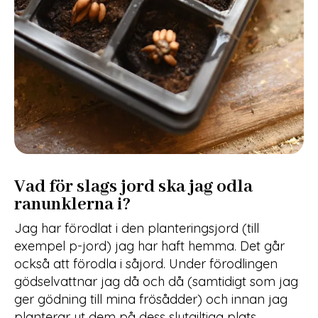
Vad för slags jord ska jag odla
ranunklerna i?
Jag har förodlat i den planteringsjord (till
exempel p-jord) jag har haft hemma. Det går
också att förodla i såjord. Under förodlingen
gödselvattnar jag då och då (samtidigt som jag
ger gödning till mina frösådder) och innan jag
planterar ut dem på dess slutgiltiga plats