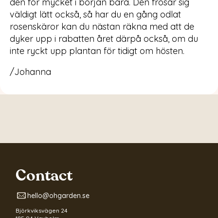
den för mycket i början bara. Den frösår sig
väldigt lätt också, så har du en gång odlat
rosenskäror kan du nästan räkna med att de
dyker upp i rabatten året därpå också, om du
inte ryckt upp plantan för tidigt om hösten.
/Johanna
Contact
hello@ohgarden.se
Björkviksvägen 24