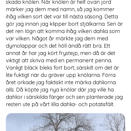
skada knölen. När knölen är helt ovan jord
märker jag dem med namn, så jag kommer
ihåg vilken sort det var till nästa säsong. Detta
gör jag innan jag klipper bort stjälkarna. Sen är
det ren lögn att komma ihåg vilken dahlia som
var vilken. Något år märkte jag dem med
dymolappar och det höll ändå rätt bra. Ett
annat år har jag kört frystejp, men då är det
viktigt att skriva med en permanent penna.
Vanligt bläck bleks fort bort, särskilt om det är
lite fuktigt när du gräver upp knölarna. Förra
året orkade jag faktiskt inte märka dahliorna
alls. Då köpte jag nya knölar där jag ville ha
dahlior i särskilda färger och sen planterade jag
resten ute på vårt lilla dahlia- och potatisfält.