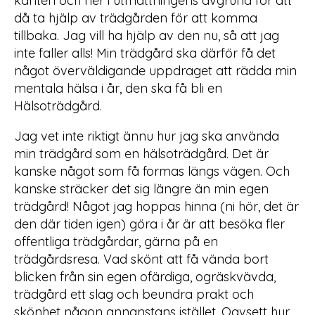
kanten och ner i utmattningens avgrund för att
då ta hjälp av trädgården för att komma
tillbaka. Jag vill ha hjälp av den nu, så att jag
inte faller alls! Min trädgård ska därför få det
något överväldigande uppdraget att rädda min
mentala hälsa i år, den ska få bli en
Hälsoträdgård.
Jag vet inte riktigt ännu hur jag ska använda
min trädgård som en hälsoträdgård. Det är
kanske något som få formas längs vägen. Och
kanske sträcker det sig längre än min egen
trädgård! Något jag hoppas hinna (ni hör, det är
den där tiden igen) göra i år är att besöka fler
offentliga trädgårdar, gärna på en
trädgårdsresa. Vad skönt att få vända bort
blicken från sin egen ofärdiga, ogräskvävda,
trädgård ett slag och beundra prakt och
skönhet någon annanstans istället. Oavsett hur