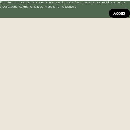
By using this website, you agree to our use of cookies. We use cookies to provide you with a
great experience and to help our website run effectively.
Accept
Contact
hello@ohgarden.se
Björkviksvägen 24
185 94 Vaxholm
Social
Facebook
Instagram
The app