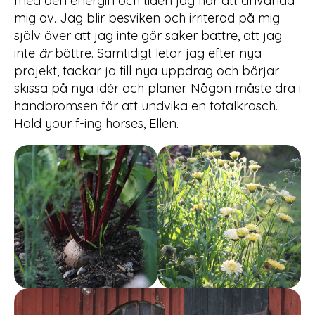
med den energin och tiden jag har att använda
mig av. Jag blir besviken och irriterad på mig
själv över att jag inte gör saker bättre, att jag
inte
är
bättre. Samtidigt letar jag efter nya
projekt, tackar ja till nya uppdrag och börjar
skissa på nya idér och planer. Någon måste dra i
handbromsen för att undvika en totalkrasch.
Hold your f-ing horses, Ellen.