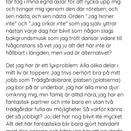
tar tag i mina egna axlar för att rycka upp mig
och tvingar mig igenom den där rörelsen, och
sen nästa, och sen nästa. Orden “Jag hinner
inte” och “Jag orkar inte” som jag själv yttrar
nästan varje dag har blivit som någon slags
bakgrundsmusik som jag trött dansar vidare till.
Någonstans så vet jag ju att det här inte är
hållbart i längden, men vad är alternativet?
Det jag har är ett lyxproblem: Alla olika delar i
mitt liv är toppen! Jag trivs oerhört bra på mitt
jobb som Trädgårdslärare, platsen (platserna)
jag bor på är underbar, jag har alla mina djur
omkring mig, min familj är alltid nära, jag har en
fantastisk partner och inte bara en utan två
trädgårdar fulla av möjligheter. Så varför känns
det så jobbigt? Jo, det har nog blivit lite mycket.
Allt det här fantastiska blir bara gjort halvdant