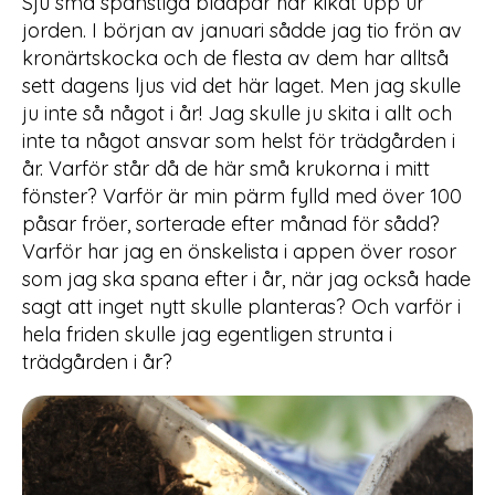
Sju små spänstiga bladpar har kikat upp ur
jorden. I början av januari sådde jag tio frön av
kronärtskocka och de flesta av dem har alltså
sett dagens ljus vid det här laget. Men jag skulle
ju inte så något i år! Jag skulle ju skita i allt och
inte ta något ansvar som helst för trädgården i
år. Varför står då de här små krukorna i mitt
fönster? Varför är min pärm fylld med över 100
påsar fröer, sorterade efter månad för sådd?
Varför har jag en önskelista i appen över rosor
som jag ska spana efter i år, när jag också hade
sagt att inget nytt skulle planteras? Och varför i
hela friden skulle jag egentligen strunta i
trädgården i år?