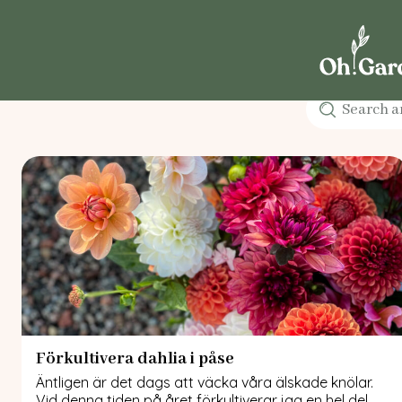
Förkultivera dahlia i påse
Äntligen är det dags att väcka våra älskade knölar.
Vid denna tiden på året förkultiverar jag en hel del