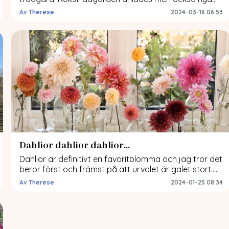
rabatter. Mentalt jobbar jag mycket med målbilder.
Av Therese
2024-03-16 06:53
Och målbilden för projektet med nya rabatter var att
få strosa genom gången med blomstrande rabatter
på vardera sida. Att anlägga nya rabatter kan
absolut ta tid. Men eftersom vi hade ett megaprojekt
vid […]
Dahlior dahlior dahlior…
Dahlior är definitivt en favoritblomma och jag tror det
beror först och främst på att urvalet är galet stort.
Det beror också på att den är en klockren
Av Therese
2024-01-25 08:34
snittblomma som är så fin i buketter och som står sig
länge i vas. I dagens inlägg tänkte jag fokusera till 100
% på just dahlior. För […]