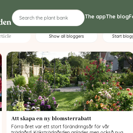
The app
The blog
F
Show all bloggers
Start blog
Att skapa en ny blomsterrabatt
Förra året var ett stort förändringsår för vår
trädgård. Köksträdgården anlades men också nya