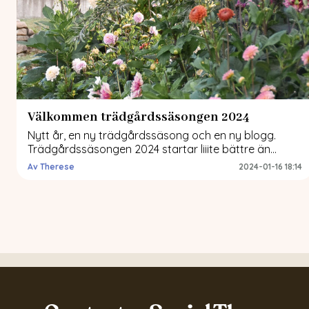
Välkommen trädgårdssäsongen 2024
Nytt år, en ny trädgårdssäsong och en ny blogg.
Trädgårdssäsongen 2024 startar liiite bättre än
förgående säsonger då jag från och med NU får dela
Av Therese
2024-01-16 18:14
med mig av min trädgård, min dahliakärlek och nya
projekt med er här på OhGarden. Ett nytt år känns
alltid som en nystart tycker jag. En nystart i den
bemärkelsen […]