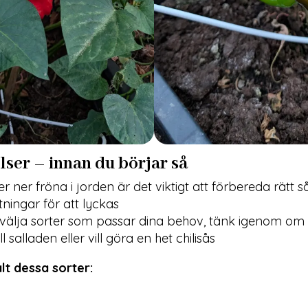
ser – innan du börjar så
r ner fröna i jorden är det viktigt att förbereda rätt s
tningar för att lyckas
t välja sorter som passar dina behov, tänk igenom om d
l salladen eller vill göra en het chilisås
alt dessa sorter: