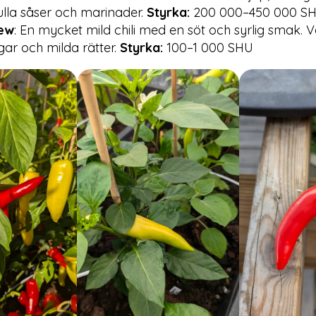
fulla såser och marinader.
Styrka:
200 000–450 000 S
ew
: En mycket mild chili med en söt och syrlig smak. V
gar och milda rätter.
Styrka:
100–1 000 SHU