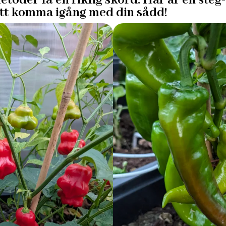
etoder få en riklig skörd. Här är en steg-
att komma igång med din sådd!