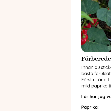
Förberedel
Innan du sticke
bästa förutsät
Först ut är at
mild paprika til
I år har jag v
Paprika: