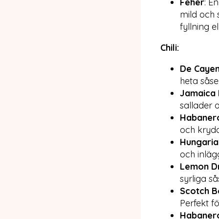
Feher
: E
mild och 
fyllning e
Chili:
De Caye
heta såse
Jamaica 
sallader 
Habaner
och krydd
Hungaria
och inläg
Lemon D
syrliga så
Scotch B
Perfekt f
Habaner