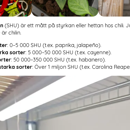
an
(SHU) är ett mått på styrkan eller hettan hos chili. 
är chilin.
ter
: 0–5 000 SHU (t.ex. paprika, jalapeño).
rka sorter
: 5 000–50 000 SHU (t.ex. cayenne).
orter
: 50 000–350 000 SHU (t.ex. habanero).
starka sorter
: Över 1 miljon SHU (t.ex. Carolina Reape