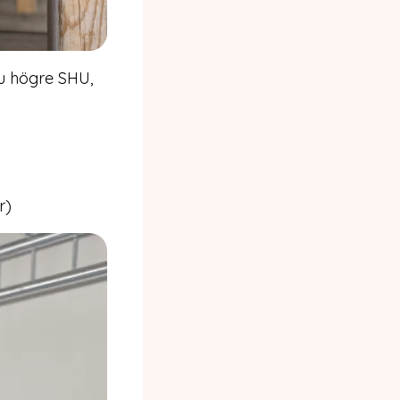
Ju högre SHU,
r)