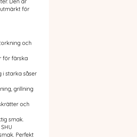
ter. Den är
 utmärkt för
 torkning och
r för färska
g i starka såser
ning, grillning
skrätter och
ktig smak.
 SHU
 smak. Perfekt