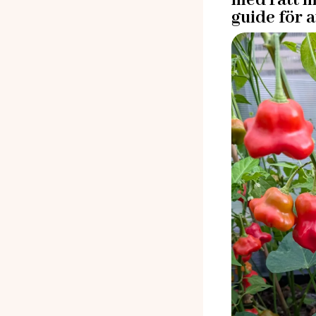
med rätt m
guide för 