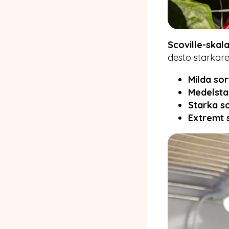
Scoville-skal
desto starkare 
Milda sor
Medelsta
Starka s
Extremt 