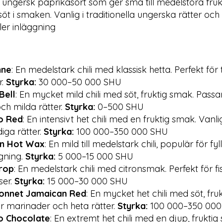
n ungersk paprikasort som ger små till medelstora fruk
söt i smaken. Vanlig i traditionella ungerska rätter och
ller inläggning
nne
: En medelstark chili med klassisk hetta. Perfekt för
r.
Styrka:
30 000–50 000 SHU
Bell
: En mycket mild chili med söt, fruktig smak. Passa
och milda rätter.
Styrka:
0–500 SHU
o Red
: En intensivt het chili med en fruktig smak. Vanli
iga rätter.
Styrka:
100 000–350 000 SHU
n Hot Wax
: En mild till medelstark chili, populär för fyll
gning.
Styrka:
5 000–15 000 SHU
rop
: En medelstark chili med citronsmak. Perfekt för fi
ser.
Styrka:
15 000–30 000 SHU
onnet Jamaican Red
: En mycket het chili med söt, fru
ör marinader och heta rätter.
Styrka:
100 000–350 000
o Chocolate
: En extremt het chili med en djup, fruktig