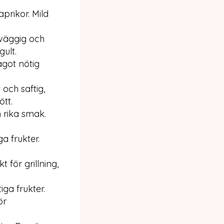
aprikor. Mild
kväggig och
gult.
ågot nötig
 och saftig,
ött.
 rika smak.
a frukter.
t för grillning,
ga frukter.
ör