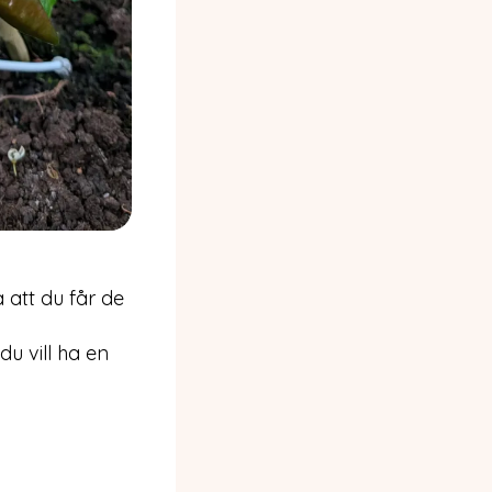
å att du får de
u vill ha en