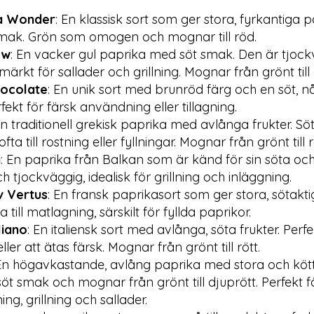
ia Wonder
: En klassisk sort som ger stora, fyrkantiga p
smak. Grön som omogen och mognar till röd.
ow
: En vacker gul paprika med söt smak. Den är tjoc
ärkt för sallader och grillning. Mognar från grönt till 
ocolate
: En unik sort med brunröd färg och en söt, n
fekt för färsk användning eller tillagning.
En traditionell grekisk paprika med avlånga frukter. Söt
ta till rostning eller fyllningar. Mognar från grönt till r
i
: En paprika från Balkan som är känd för sin söta och
 tjockväggig, idealisk för grillning och inläggning.
v Vertus
: En fransk paprikasort som ger stora, sötaktig
 till matlagning, särskilt för fyllda paprikor.
liano
: En italiensk sort med avlånga, söta frukter. Perfek
ller att ätas färsk. Mognar från grönt till rött.
En högavkastande, avlång paprika med stora och kötti
söt smak och mognar från grönt till djuprött. Perfekt f
ng, grillning och sallader.