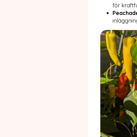
för kraft
Peachad
inläggnin