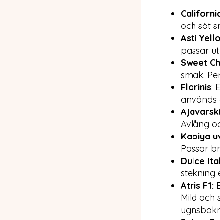
Californ
och söt 
Asti Yell
passar utm
Sweet Ch
smak. Per
Florinis
: 
används of
Ajavarsk
Avlång och
Kaoiya u
Passar bra
Dulce Ita
stekning e
Atris F1:
Mild och 
ugnsbakni