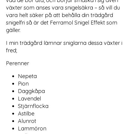
vad de bör äta, och börjar smaska i sig även
växter som anses vara snigelsäkra – så vill du
vara helt säker på att behålla din trädgård
snigelfri så är det Ferramol Snigel Effekt som
gäller.
I min trädgård lämnar sniglarna dessa växter i
fred;
Perenner
Nepeta
Pion
Daggkåpa
Lavendel
Stjärnflocka
Astilbe
Alunrot
Lammöron