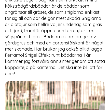
köksträdgårdsbäddar är de bäddar som
angränsar till gräset, de som sniglarna enklast
tar sig till och där de gör mest skada. Sniglarna
är blötdjur som hellre väljer underlag som gräs
och jord, framför öppna och torra ytor t ex
sågspån och grus. Bäddarna som omges av
gårdsgrus och med en cortenstålskant är något
mer skonade. Här brukar jag också alltid lägga
Ferramol Snigel Effekt runt bäddarna. I år
kommer jag försvåra ännu mer genom att sätta
koppartejp på kanterna. Det ska inte bli lätt för
dem!