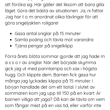
att föröka sig. Här gäller det liksom att bara gilla
läget. Göra det bästa av situationen. Ja, ni fattar.
Jag har t o m anordnat olika tävlingar för att
göra snigeljakten roligare!
Gissa antal sniglar på 15 minuter
Samla poäng och tävla mot varandra
Tjäna pengar på snigelklipp
Förra årets blöta sommar gjorde att jag hade m
a s s o r av sniglar. När det började skymma
gick jag ut med pannlampa och sax i högsta
hugg. Och klippte dem. Barnen fick gissa hur
många jag lyckades klippa på 15 minuter. I
början handlade det om ett tiotal. I slutet av
sommaren kom jag upp till 150 på en kvart. Är
barnen villiga att jaga? Då kan de tävla om vem
som fångar mest på en viss tid, eller varför inte