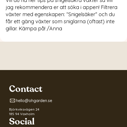
Vill du ha fler tips på snigelsäkra växter så vill
jag rekommendera er att söka i appen! Filtrera
växter med egenskapen: “Snigelsäker” och du
får ett gäng växter som sniglarna (oftast) inte
gillar. Kämpa på! /Anna
Contact
hello@ohgarden.se
Björkviksvägen 24
185 94 Vaxholm
Social