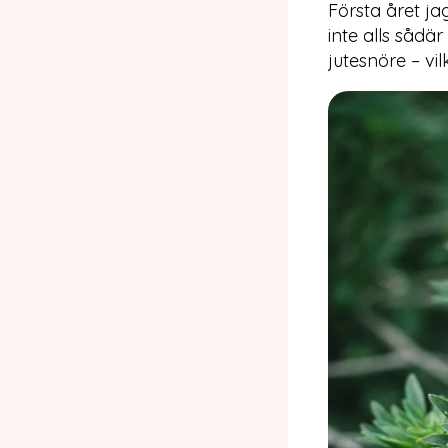
Första året ja
inte alls sådä
jutesnöre – vil