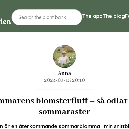
The app
The blog
F
Anna
2024-03-15 20:10
marens blomsterfluff – så odlar 
sommaraster
 är en återkommande sommarblomma i min snittbl