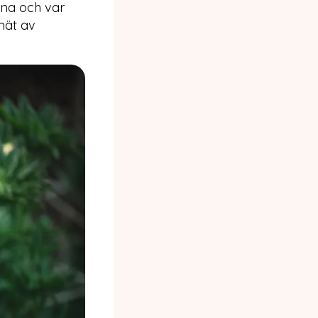
rna och var
dnät av