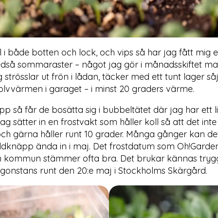
 i både botten och lock, och vips så har jag fått mig et
edså sommaraster – något jag gör i månadsskiftet mar
 strösslar ut frön i lådan, täcker med ett tunt lager så
lvvärmen i garaget – i minst 20 graders värme.
pp så får de bosätta sig i bubbeltätet där jag har ett l
ag sätter in en frostvakt som håller koll så att det inte 
ch gärna håller runt 10 grader. Många gånger kan de
dknäpp ända in i maj. Det frostdatum som Oh!Garde
in kommun stämmer ofta bra. Det brukar kännas trygg
ågonstans runt den 20:e maj i Stockholms Skärgård.