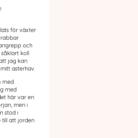
!
ats för växter
drabbar
pangrepp och
såklart koll
att jag kan
 mitt asterhav.
en med
jag med
det här var en
rjan, men i
 stod i
ill att jorden