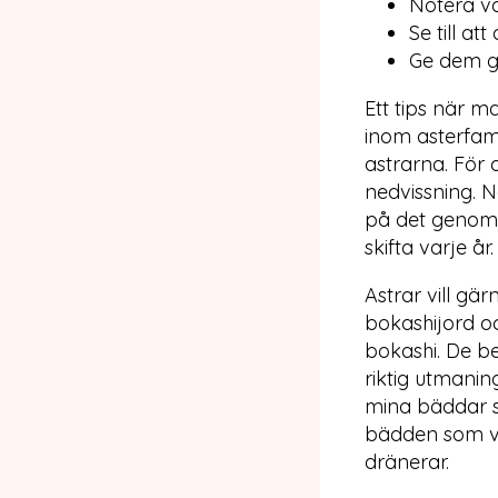
Notera va
Se till at
Ge dem gä
Ett tips när m
inom asterfam
astrarna. För
nedvissning. N
på det genom a
skifta varje år
Astrar vill gä
bokashijord oc
bokashi. De be
riktig utmanin
mina bäddar s
bädden som va
dränerar.