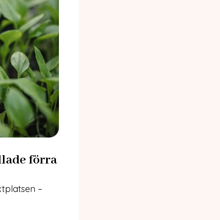
dlade förra
xtplatsen –