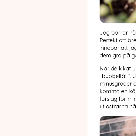
Jag borrar hål
Perfekt att br
innebär att jag
dem gro på go
När de kikat u
“bubbeltält”. J
minusgrader o
komma en köl
förslag för m
ut astrarna n