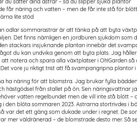
r du sätter dina astrar – så du slipper sjuka plantor
t de får näring och vatten – men de får inte stå för blött
rna lite stöd
an odlar sommarastrar är att tänka på att byta växtpl
iljen. Det finns nämligen en jordburen sjukdom som 
 den stackars insjuknande plantan innebär det svam
ågot du kan undvika genom att byta plats. Jag håller 
tt notera och spara alla växtplatser i Oh!Garden så 
. Det vore ju riktigt trist att få svampangripna plantor i
rna ha näring för att blomstra. Jag brukar fylla bädd
h hästgödsel från stallet på ön. Sen näringsvattnar 
höver vatten regelbundet men de vill inte stå blött – 
g i den blöta sommaren 2023. Astrarna stortrivdes i bö
å var det ett gäng som dukade under i regnet. De som
r mer väldränerad – de blomstrade desto mer. Så se t