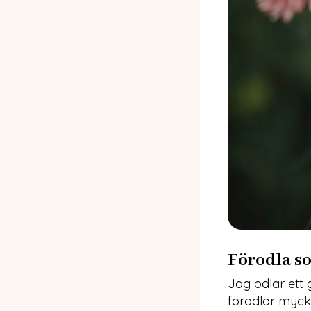
Förodla so
Jag odlar ett g
förodlar myck