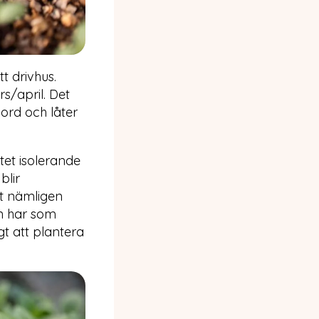
t drivhus.
s/april. Det
jord och låter
itet isolerande
blir
t nämligen
n har som
t att plantera