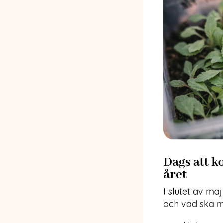
Dags att k
året
I slutet av ma
och vad ska 