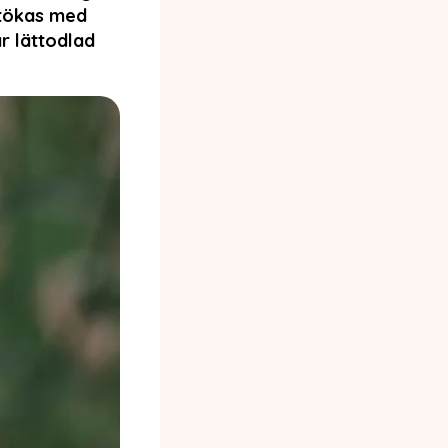
utökas med
är lättodlad